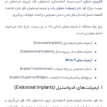
کشیدن دندان
آسیب‌دیده، آماده‌سازی استخوان فک (پیوند استخوان در
صورت نیاز)، قرار دادن
ایمپلنت دندان
، رشد و ترمیم استخوان، قرار دادن اباتمنت
(قطعه متصل‌کننده) و قرار دادن دندان مصنوعی، و البته، مراجعات پیگیری.
پنج نوع مختلف از ایمپلنت‌های دندانی که در این پست شرح داده می‌شوند
شامل موارد زیر است:
ایمپلنت‌های اندواستیل (Endosteal Implants)
ایمپلنت‌های ساب پریوستئال (Subperiosteal Implants)
ایمپلنت‌های All-on-4
دندان مصنوعی بر پایه ایمپلنت (Implant Overdentures)
بریج‌های پشتیبانی‌شده با ایمپلنت (Implant Supported Bridges)
1. ایمپلنت‌های اندواستیل (Endosteal Implants)
به طور خلاصه، ایمپلنت‌های اندواستیل درون استخوان فک قرار می‌گیرند و