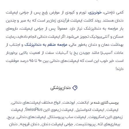
کمی ناراحتی،
خونریزی
، تورم و کبودی از عوارض رایج پس از جراحی ایمپلنت
دندان هستند. روند کاشت ایمپلنت فرآیندی زمان‌بر است که به صبر و چندین
بار مراجعه به دندانپزشک نیاز دارد. معمولاً پس از جراحی ایمپلنت، داروهای
مسکن و آنتی‌بیوتیک تجویز می‌شود. اگر ایمپلنت دندانی انجام داده‌اید، رعایت
بهداشت دهان و دندان به‌طور عالی،
مراجعه منظم به دندانپزشک
و اجتناب از
عادات آسیب‌زا مانند جویدن یخ یا آب‌نبات سفت از اهمیت بالایی برخوردار
است. خبر خوب این است که ایمپلنت‌های دندانی بین ۹۰ تا ۹۵ درصد موفقیت
دارند!
دندان‌پزشکی
اباتمنت
ابوتمنت
انواع مختلف ایمپلنت‌های دندانی
,
,
,
برچسب گذاری شده در:
ایمپلنت
ایمپلنت اندواستیل
ایمپلنت زیموی لاین SwissPlus
ایمپلنت
,
,
,
زیموی لاین اسکروونت
ایمپلنت‌ ساب پریوستئال
ایمپلنت‌های دندانی
بریج
,
,
,
,
بیماری‌های لثه‌
پریودنتیست
جراحی ایمپلنت دندان
دندان قروچه
دندان
,
,
,
,