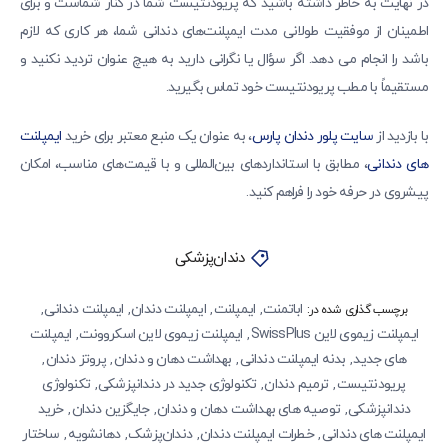
در نهایت به خاطر داشته باشید که پریودنتیست شما در کنار شماست و برای
اطمینان از موفقیت طولانی‌ مدت ایمپلنت‌های دندانی شما، هر کاری که لازم
باشد را انجام می دهد. اگر سؤال یا نگرانی دارید به هیچ عنوان تردید نکنید و
مستقیماً با مطب پریودنتیست خود تماس بگیرید.
با بازدید از
سایت پلور دندان پارس
، به عنوان یک منبع معتبر برای خرید
ایمپلنت
های دندانی
، مطابق با استانداردهای بین‌المللی و با قیمت‌های مناسب، امکان
پیشروی در حرفه خود را فراهم کنید.
دندان‌پزشکی
اباتمنت
ایمپلنت
ایمپلنت دندان
ایمپلنت دندانی
,
,
,
,
برچسب گذاری شده در:
ایمپلنت زیموی لاین SwissPlus
ایمپلنت زیموی لاین اسکروونت
ایمپلنت‌
,
,
های جدید
بدنه ایمپلنت دندانی
بهداشت دهان و دندان
پروتز دندان
,
,
,
,
پریودنتیست
ترمیم دندان
تکنولوژی جدید در دندانپزشکی
تکنولوژی
,
,
,
دندانپزشکی
توصیه های بهداشت دهان و دندان
جایگزین دندان
خرید
,
,
,
ایمپلنت های دندانی
خطرات ایمپلنت دندان
دندان‌پزشک
دهانشویه
ساختار
,
,
,
,