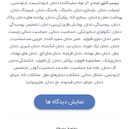
اثر مواد سفیدکننده دندان
ارتودنتیست
ارتودنسی
,
,
,
برچسب گذاری شده در:
ایمپلنت دندان
بازسازی دندان
باندینگ
باندینگ دندان
بلیچینگ دندان
,
,
,
,
,
بهداشت دهان و دندان
بیماری لثه
پرکردگی دندان
پرکننده های دندان
پلاک
,
,
,
,
دندان
پوسیدگی‌ دندان
پوشش فلزی تزیینی دندان
تشخیص پوسیدگی‌
,
,
,
دندان
تکنولوژی دندانپزشکی
حساسیت دندانی
حساسیت دندانی چیست
,
,
,
,
خمیر دندان حاوی فلوراید
خمیر دندان‌ سفید کننده
دارویی ضدحساسیت
,
,
,
دندان
دندان ترک خورده
دندان درد
دندان شکسته
دندان شیری
دندان‌
,
,
,
,
,
عقل
دندان عقل نهفته
دندان قروچه
دندان های کج
دندان های نهفته
,
,
,
,
,
دندان‌پزشک
دهانشویه فلوراید
روکش دندان
ژل فلوراید
شکستگی دندان
,
,
,
,
,
لک دندان
ماده ضد حساسیت
ماده ضد حساسیت کولزر
متخصص
,
,
,
ارتودنسی
مشکل دندانی
مشکلات دندان‌های عقل
مشکلات لثه
مینای
,
,
,
,
دندان
مینای دندان فرسوده
نخ دندان
هایپردونتیا
,
,
,
نمایش دیدگاه ها