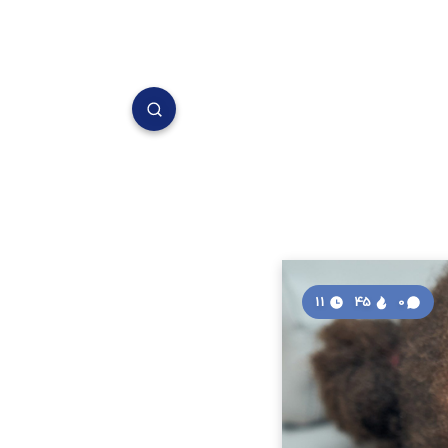
11
45
0