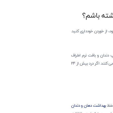
اشته باشم؟
، از خوردن خودداری کنید.
 پالپ دندان و بافت نرم اطراف
دندان است. داروهای بدون نسخه، مانند استامینوفن کودکان یا ایبوپروفن کودکان به رفع ناراحتی کمک می کنند. اگر درد بیش از 24
 حفظ
بهداشت دهان و دندان