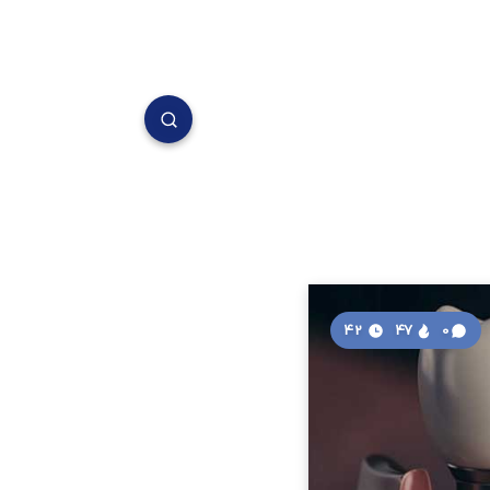
42
47
0