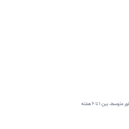
دندان بسته به فرد و نوع درمان متفاوت است. به طور متوسط، بین 1 تا 6 هفته