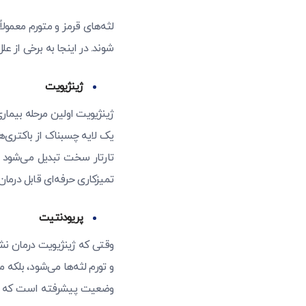
لثه‌های قرمز و متورم معمولا
شوند. در اینجا به برخی از عل
ژینژیویت
ژینژیویت اولین مرحله بیمار
یک لایه چسبناک از باکتری‌ه
تارتار سخت تبدیل می‌شود ک
تمیزکاری حرفه‌ای قابل درما
پریودنتیت
وقتی که ژینژیویت درمان نش
و تورم لثه‌ها می‌شود، بلکه م
وضعیت پیشرفته است که نیاز