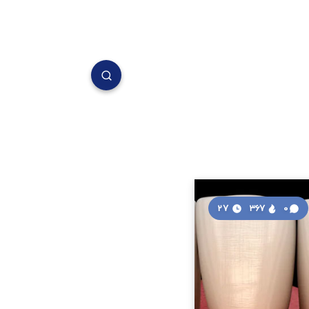
27
367
0