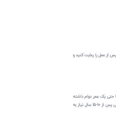
 زمانی که دستورالعمل‌های پس از عمل را رعایت کنید و
آمیز با استخوان جوش بخورد، این اتصال می‌تواند 30 سال یا حتی یک عمر دوام داشته
باشد. با این حال، پروتز دندانی (روکش، بریج یا دندان مصنوعی) ممکن است به دلیل فرسایش طبیعی پس از 10-15 سال نیاز به