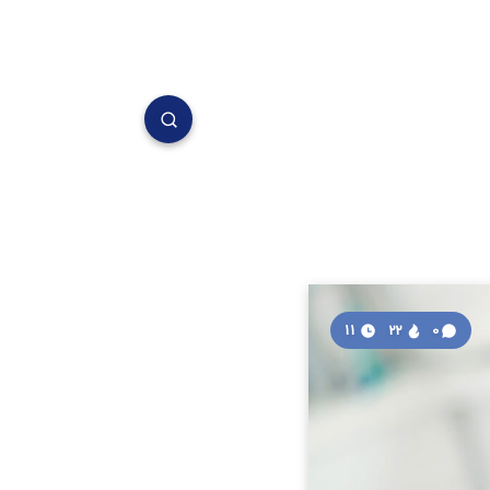
11
22
0