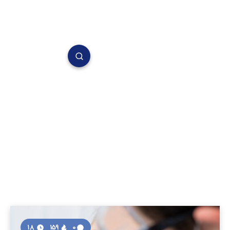
18
159
0