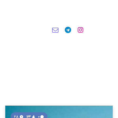
28
124
0