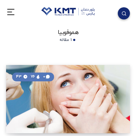
هموفوبیا
1 مقاله
43
76
0