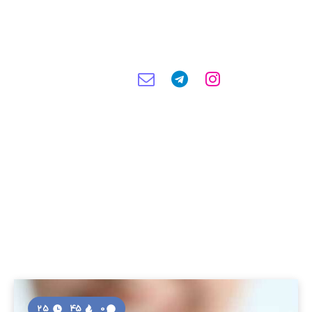
25
45
0