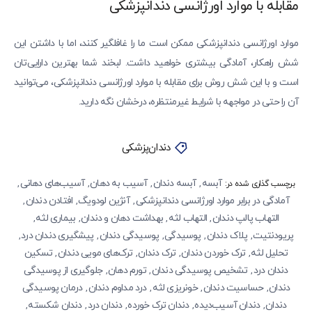
مقابله با موارد اورژانسی دندانپزشکی
موارد اورژانسی دندانپزشکی ممکن است ما را غافلگیر کنند، اما با داشتن این
شش راهکار، آمادگی بیشتری خواهید داشت. لبخند شما بهترین دارایی‌تان
است و با این شش روش برای مقابله با موارد اورژانسی دندانپزشکی، می‌توانید
آن را حتی در مواجهه با شرایط غیرمنتظره، درخشان نگه دارید.
دندان‌پزشکی
آبسه
آبسه دندان
آسیب به دهان
آسیب‌های دهانی
,
,
,
,
برچسب گذاری شده در:
آمادگی در برابر موارد اورژانسی دندانپزشکی
آنژین لودویگ
افتادن دندان
,
,
,
التهاب پالپ دندان
التهاب لثه
بهداشت دهان و دندان
بیماری لثه
,
,
,
,
پریودنتیت
پلاک دندان
پوسیدگی
پوسیدگی‌ دندان
پیشگیری دندان درد
,
,
,
,
,
تحلیل لثه
ترک خوردن دندان
ترک دندان
ترک‌های مویی دندان
تسکین
,
,
,
,
دندان درد
تشخیص پوسیدگی‌ دندان
تورم دهان
جلوگیری از پوسیدگی
,
,
,
دندان
حساسیت دندان
خونریزی لثه
درد مداوم دندان
درمان پوسیدگی
,
,
,
,
دندان
دندان آسیب‌دیده
دندان ترک خورده
دندان درد
دندان شکسته
,
,
,
,
,