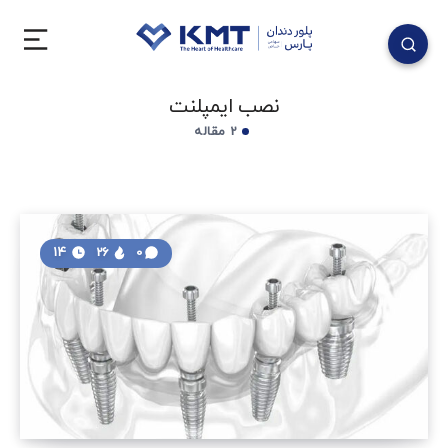
نصب ایمپلنت
2 مقاله
14
26
0