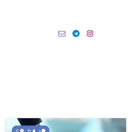
11
20
0